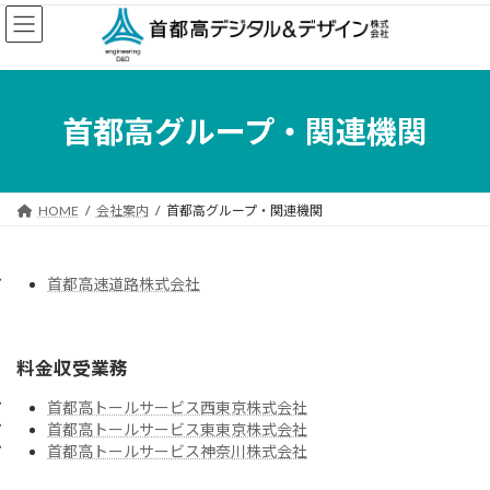
コ
ナ
ン
ビ
テ
ゲ
ン
ー
ツ
シ
へ
ョ
首都高グループ・関連機関
ス
ン
キ
に
ッ
移
プ
動
HOME
会社案内
首都高グループ・関連機関
首都高速道路株式会社
料金収受業務
首都高トールサービス西東京株式会社
首都高トールサービス東東京株式会社
首都高トールサービス神奈川株式会社